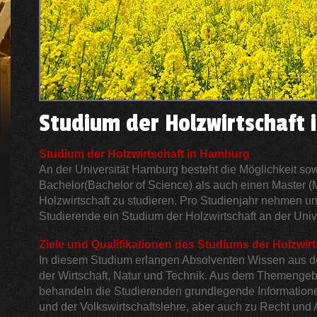
Studium der Holzwirtschaft
Studium der Holzwirtschaft in Hamburg
An der Universität Hamburg besteht die Möglichkeit so
Bachelor(Bachelor of Science) als auch einen Master (M
Holzwirtschaft zu studieren. Pro Studienjahr nehmen u
Studierende ein Studium der Holzwirtschaft an der Univ
Ziele und Qualifikationen des Studiums der Holzwirt
In diesem Studium erlangen Absolventen Wissen aus
der Wirtschaft, Natur und Technik. Aus dem Themengebi
behandeln die Studierenden grundlegende Informatione
und der Volkswirtschaftslehre, aber auch zu Recht und 