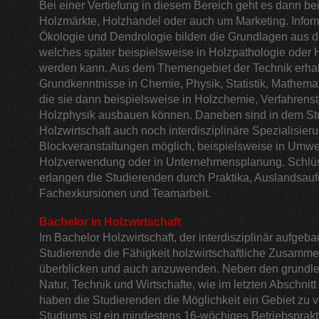
Bei einer Vertiefung in diesem Bereich geht es dann b
Holzmärkte, Holzhandel oder auch um Marketing. Infor
Ökologie und Dendrologie bilden die Grundlagen aus d
welches später beispielsweise in Holzpathologie oder Ho
werden kann. Aus dem Themengebiet der Technik erhal
Grundkenntnisse in Chemie, Physik, Statistik, Mathemat
die sie dann beispielsweise in Holzchemie, Verfahrens
Holzphysik ausbauen können. Daneben sind in dem St
Holzwirtschaft auch noch interdisziplinäre Spezialisie
Blockveranstaltungen möglich, beispielsweise in Umwel
Holzverwendung oder in Unternehmensplanung. Schlüss
erlangen die Studierenden durch Praktika, Auslandsauf
Fachexkursionen und Teamarbeit.
Bachelor in Holzwirtschaft
Im Bachelor Holzwirtschaft, der interdisziplinär aufgebau
Studierende die Fähigkeit holzwirtschaftliche Zusamm
überblicken und auch anzuwenden. Neben den grundl
Natur, Technik und Wirtschafte, wie im letzten Abschnitt 
haben die Studierenden die Möglichkeit ein Gebiet zu ve
Studiums ist ein mindestens 16-wöchiges Betriebsprak